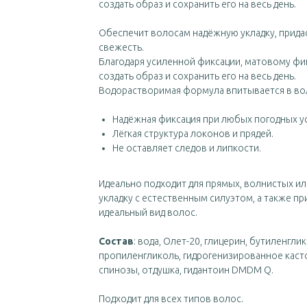
создать образ и сохранить его на весь день.
Обеспечит волосам надёжную укладку, прида
свежесть.
Благодаря усиленной фиксации, матовому фи
создать образ и сохранить его на весь день.
Водорастворимая формула впитывается в вол
Надёжная фиксация при любых погодных у
Лёгкая структура локонов и прядей.
Не оставляет следов и липкости.
Идеально подходит для прямых, волнистых и
укладку с естественным силуэтом, а также п
идеальный вид волос.
Состав
: вода, Олет-20, глицерин, бутиленгли
пропиленгликоль, гидрогенизированное касто
спинозы, отдушка, гидантоин DMDM Q.
Подходит для всех типов волос.