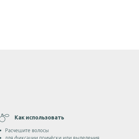
Как использовать
Расчешите волосы
для фиксации причёски или выделения