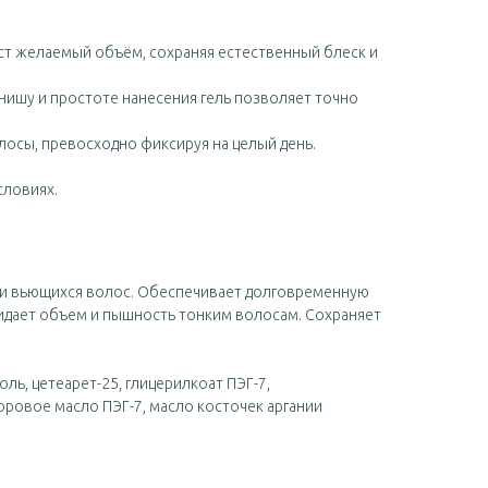
ст желаемый объём, сохраняя естественный блеск и
нишу и простоте нанесения гель позволяет точно
осы, превосходно фиксируя на целый день.
словиях.
ли вьющихся волос. Обеспечивает долговременную
ридает объем и пышность тонким волосам. Сохраняет
коль, цетеарет-25, глицерилкоат ПЭГ-7,
ровое масло ПЭГ-7, масло косточек аргании