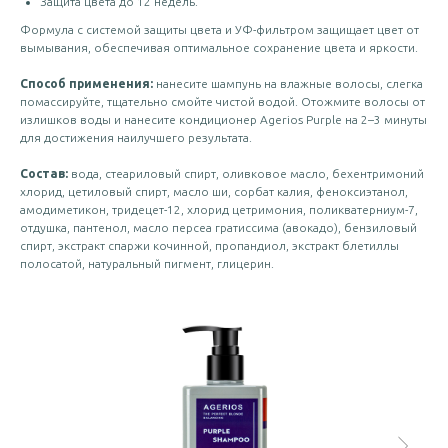
Защита цвета до 12 недель.
Формула с системой защиты цвета и УФ-фильтром защищает цвет от
вымывания, обеспечивая оптимальное сохранение цвета и яркости.
Способ применения:
нанесите шампунь на влажные волосы, слегка
помассируйте, тщательно смойте чистой водой. Отожмите волосы от
излишков воды и нанесите кондиционер Agerios Purple на 2–3 минуты
для достижения наилучшего результата.
Состав:
вода, стеариловый спирт, оливковое масло, бехентримоний
хлорид, цетиловый спирт, масло ши, сорбат калия, феноксиэтанол,
амодиметикон, тридецет-12, хлорид цетримония, поликватерниум-7,
отдушка, пантенол, масло персеа гратиссима (авокадо), бензиловый
спирт, экстракт спаржи кочинной, пропандиол, экстракт блетиллы
полосатой, натуральный пигмент, глицерин.