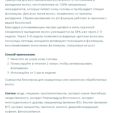
выпадения волос, изготовленная из 100% натуральных
ингредиентов, которые питают кожу головы и пробуждают спящие
фолликулы. Для всех типов волос, независимо от причины
выпадения. Сбалансированная по рН формула работает в гармонии с
вашей биологией.
Благодаря успокаивающим маслам шалфея и мяты перечной
ежедневное выпадение волос уменьшается на 58% уже через 2–3
недели. Через 5–8 недель появляются видимые «детские волоски»,
поскольку пептиды женьшеня активируют покоящиеся фолликулы,
восстанавливают волосяные фолликулы, стимулируя их рост.
Способ применения:
Нанесите на сухую кожу головы.
Помассируйте в течение 2 минут, чтобы активизировать
впитывание.
Используйте от 3 раз в неделю.
Сыворотка безопасна для окрашенных или химически обработанных
волос.
Состав:
вода; глицерин; пропиленгликоль; экстракт корня Зингибера
лекарственного; экстракт Платикладуса Восточного; экстракт
многоцветкового дерева; ниацинамид (витамин В3); биотин (витамин
В7); экстракт пальметты; пантенол; ментол; дикалийглицирризат;
кофеин; феноксиэтанол.