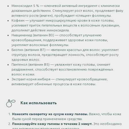
Миноксидил 5 % — ключевой активный ингредиент с клинически
доказанным действием. Стимулирует рост волос, продлевает фазу
активного роста (анаген), пробуждает «спящие» фолликулы.
Кофеин — улучшает микроциркуляцию крови в коже головы,
усиливает приток питательных веществ к волосяным луковицам,
дополняет действие миноксидила.
Ниацинамид (витамин B3) — способствует улучшению
кровообращения, поддерживает здоровье кожи головы,
укрепляет волосяные фолликулы.
Биотин (витамин B7) — «витамин красоты» для волос: укрепляет
структуру волоса, предотвращает ломкость, способствует росту
здоровых волос.
Пантенол (витамин B5) — увлажняет кожу головы, снимает
раздражение, способствует восстановлению повреждённых
волос и кожи.
Экстракт корня имбиря — стимулирует кровообращение,
активизирует обменные процессы в коже головы.
Как использовать
Нанесите сыворотку на сухую кожу головы.
Важно, чтобы кожа
была сухой перед применением средства.
Помассируйте кожу головы в течение 2 минут.
Это необходимо
для активизации впитывания сыворотки.